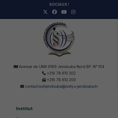
SOCIAUX !
Avenue de UMA 8189 Jendouba Nord BP. N° 104
+216 78 610 202
+216 78 610 200
contact.isshjendouba@isshj.u-jendouba.tn
Institut