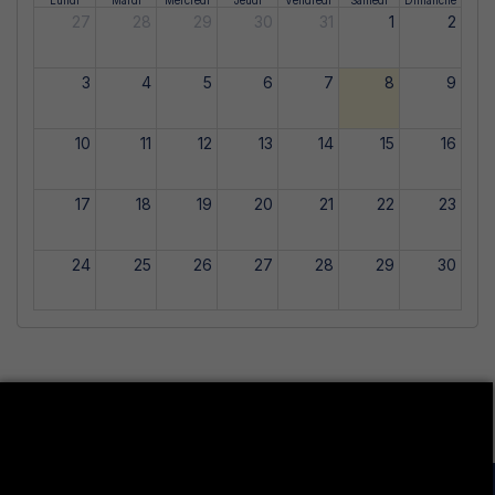
Lundi
Mardi
Mercredi
Jeudi
Vendredi
Samedi
Dimanche
27
28
29
30
31
1
2
3
4
5
6
7
8
9
10
11
12
13
14
15
16
17
18
19
20
21
22
23
24
25
26
27
28
29
30
31
1
2
3
4
5
6
LA VIE ÉTUDIANTE CONTINUE SUR LES RÉSEAUX