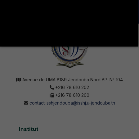
SOCIAUX !
Avenue de UMA 8189 Jendouba Nord BP. N° 104
+216 78 610 202
+216 78 610 200
contact.isshjendouba@isshj.u-jendouba.tn
Institut