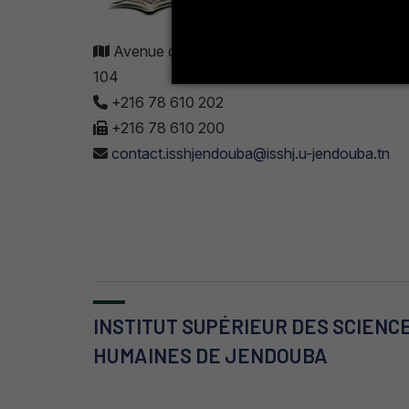
Avenue de UMA 8189 Jendouba Nord BP. N
104
+216 78 610 202
+216 78 610 200
contact.isshjendouba@isshj.u-jendouba.tn
INSTITUT SUPÉRIEUR DES SCIENC
HUMAINES DE JENDOUBA