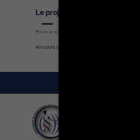
Le projet Biruni
Date de dernière mise à jour: samedi 8 août 2026
Nomb
en cours de construction
LA VIE ÉT