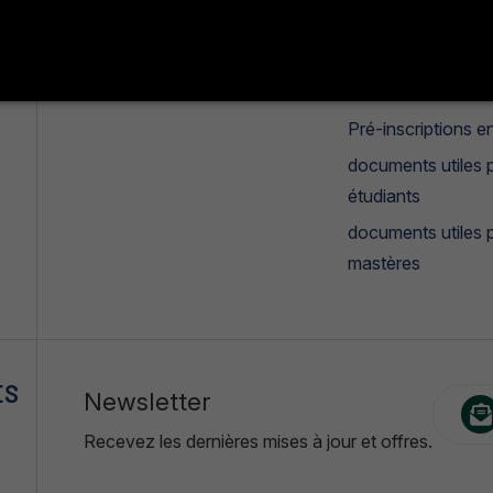
Missions et objectifs
Manifestation
estudiantines
°
Galerie photos & vidéos
Candidatures mas
Pré-inscriptions en
documents utiles p
étudiants
documents utiles 
mastères
ES
Newsletter
Recevez les dernières mises à jour et offres.