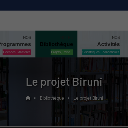
NOS
NOTRE
NOS
Programmes
Bibliothèque
Activités
Licences, Mastères
Projets, Parte...
Scientifiques,Economiques
Le projet Biruni
Bibliothèque
Le projet Biruni