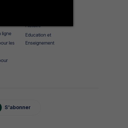
Français
géographie
tères
Histoire
 ligne
Education et
our les
Enseignement
pour
S'abonner