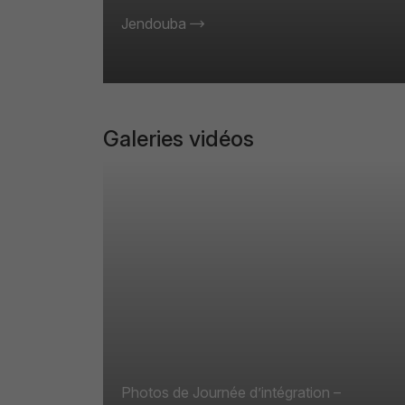
Conférence organisée en collaboration
Jendouba
entre Enactus Limitl’ESS ISSH et FSJEG
de Jendouba
Galeries vidéos
Photos de Journée
d’intégration –
Conférence organisée
en collaboration entre
Enactus Limitl’ESS
ISSH et FSJEG de
Jendouba
Photos de Journée d’intégration –