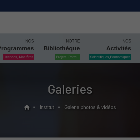
NOS
NOTRE
NOS
Programmes
Bibliothèque
Activités
Licences, Mastères
Projets, Parte...
Scientifiques,Economiques
Galeries
Institut
Galerie photos & vidéos