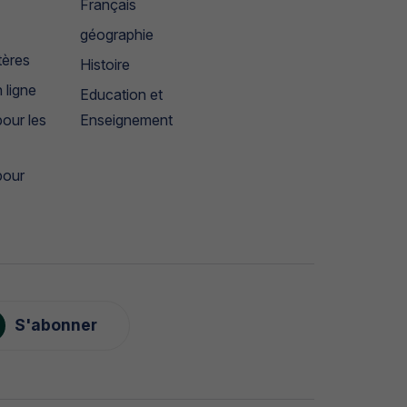
Français
géographie
tères
Histoire
 ligne
Education et
our les
Enseignement
pour
S'abonner