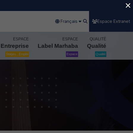
×
Français
Espace Extranet
ESPACE
ESPACE
QUALITÉ
Entreprise
Label Marhaba
Qualité
Stages , Emploi
Espace
Qualité