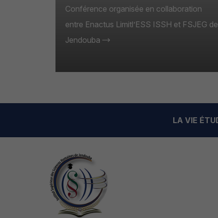
Conférence organisée en collaboration
Photos de "Journée d’intégration "–
entre Enactus Limitl’ESS ISSH et FSJEG de
Conférence organisée en collaboration
Jendouba
entre Enactus Limitl’ESS ISSH et FSJEG
de Jendouba
LA VIE ÉT