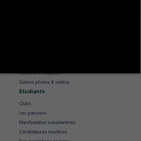
+216 78 610 200
contact.isshjendouba@isshj.u-jendouba.tn
Institut
Historique
Présentation
Missions et objectifs
Galerie photos & vidéos
Etudiants
Clubs
Les parcours
Manifestation estudiantines
Candidatures mastères