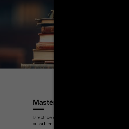
Mastère de recherche Lettres
Directrice de département : Mme Saidi Narjess E-m
aussi bien des textes que des images, des objet