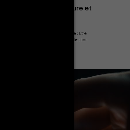
erche Langue, Littérature et
çaises
: Amdouni hassen E-mail: Admissibilité : Etre
damentale en Langue, Littérature et Civilisation