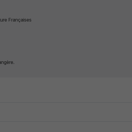
ature Françaises
angère.