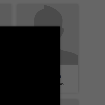
Kaouach Ines
Département Français