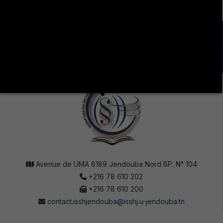
LA VIE ÉTUDIANTE CONTINUE SUR LES RÉSEAUX
SOCIAUX !
Avenue de UMA 8189 Jendouba Nord BP. N° 104
+216 78 610 202
+216 78 610 200
contact.isshjendouba@isshj.u-jendouba.tn