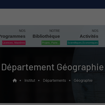
NOS
NOTRE
NOS
Programmes
Bibliothèque
Activités
Licences, Mastères
Projets, Parte...
Scientifiques,Economiques
Département Géographie
Institut
Départements
Géographie