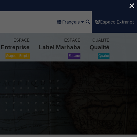
×
Français
Espace Extranet
ESPACE
ESPACE
QUALITÉ
Entreprise
Label Marhaba
Qualité
Stages , Emploi
Espace
Qualité