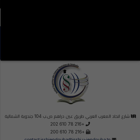
LA VIE ÉTUDIANTE CONTINUE SUR LES RÉSEAUX
SOCIAUX !
شارع اتحاد المغرب العربي طريق عين دراهم ص.ب 104 جندوبة الشمالية
+216 78 610 202
+216 78 610 200
contact.isshjendouba@isshj.u-jendouba.tn