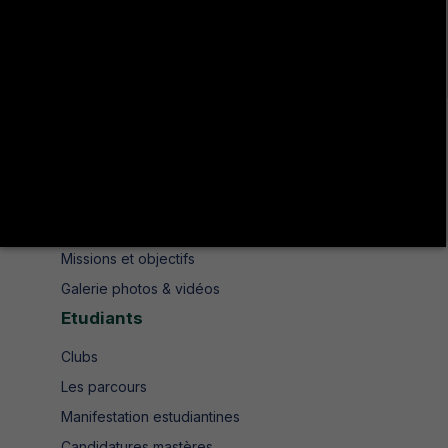
Avenue de UMA 8189 Jendouba Nord BP. N° 104
+216 78 610 202
+216 78 610 200
contact.isshjendouba@isshj.u-jendouba.tn
Institut
Historique
Présentation
Missions et objectifs
Galerie photos & vidéos
Etudiants
Clubs
Les parcours
Manifestation estudiantines
Candidatures mastères