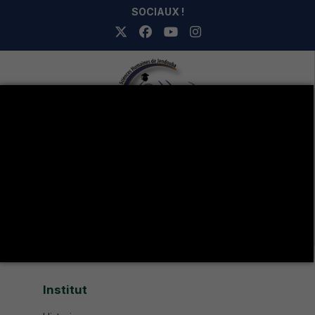
SOCIAUX !
Avenue de UMA 8189 Jendouba Nord BP. N° 104
+216 78 610 202
+216 78 610 200
contact.isshjendouba@isshj.u-jendouba.tn
Institut