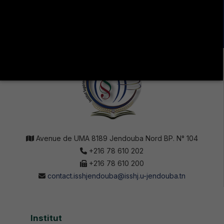
LA VIE ÉTUDIANTE CONTINUE SUR LES RÉSEAUX
SOCIAUX !
Avenue de UMA 8189 Jendouba Nord BP. N° 104
+216 78 610 202
+216 78 610 200
contact.isshjendouba@isshj.u-jendouba.tn
Institut