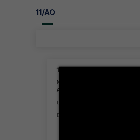
11/AO
11/AO
Numéro de consultation /
1
AO :
Libellé :
1
Détails :