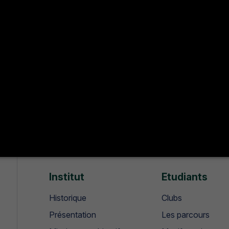
 septembre 2025, 11:39 (il y a 10 mois )
 octobre 2025, 11:40 (il y a 9 mois )
UDIANTE CONTINUE SUR LES RÉSEAUX SOCIAUX !
Institut
Etudiants
Historique
Clubs
Présentation
Les parcours