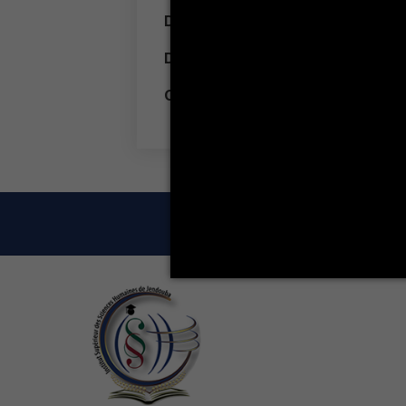
Date de parution :
29
Date de clôture :
11
Client :
LA VIE ÉT