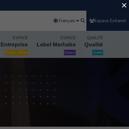
×
Français
Espace Extranet
ESPACE
ESPACE
QUALITÉ
Entreprise
Label Marhaba
Qualité
Stages , Emploi
Espace
Qualité