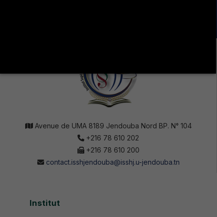
SOCIAUX !
Avenue de UMA 8189 Jendouba Nord BP. N° 104
+216 78 610 202
+216 78 610 200
contact.isshjendouba@isshj.u-jendouba.tn
Institut