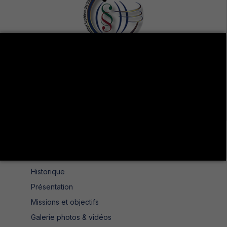
Avenue de UMA 8189 Jendouba Nord BP. N° 104
+216 78 610 202
+216 78 610 200
contact.isshjendouba@isshj.u-jendouba.tn
Institut
Historique
Présentation
Missions et objectifs
Galerie photos & vidéos