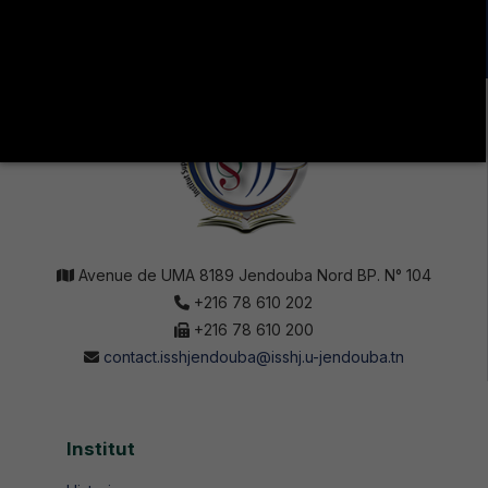
SOCIAUX !
Avenue de UMA 8189 Jendouba Nord BP. N° 104
+216 78 610 202
+216 78 610 200
contact.isshjendouba@isshj.u-jendouba.tn
Institut