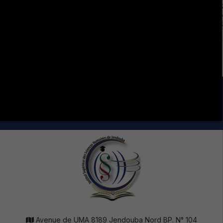
LA VIE ÉTUDIANTE CONTINUE SUR LES RÉSEAUX
SOCIAUX !
Avenue de UMA 8189 Jendouba Nord BP. N° 104