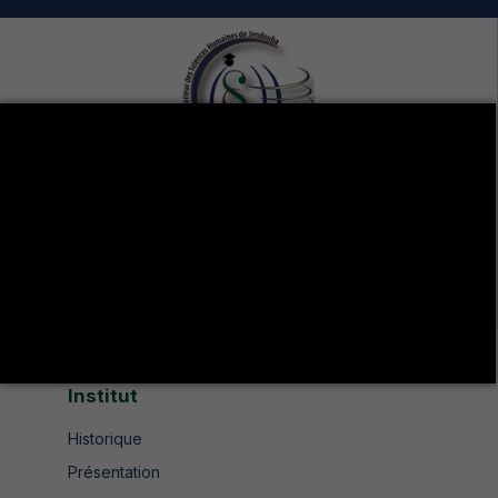
Avenue de UMA 8189 Jendouba Nord BP. N° 104
+216 78 610 202
+216 78 610 200
contact.isshjendouba@isshj.u-jendouba.tn
Institut
Historique
Présentation