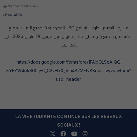
Nombre de vues: 422
Actualités
في إطار التقييم الخارجي لبرنامج ISO بالمعهد نحث جميع الزملاء بجميع
الاقسام و بجميع رتبهم على ملا الاستبيان قبل موفى 19 مارس 2026 على
الرابط الاتي:
https://docs.google.com/
forms/d/e/1FAIpQLSeA_QQ_
XYEYW4okS60tjFQ_G2vElxX_
Vm4B2MFtv88i-usr-w/viewform?
usp=header
LA VIE ÉTUDIANTE CONTINUE SUR LES RÉSEAUX
SOCIAUX !