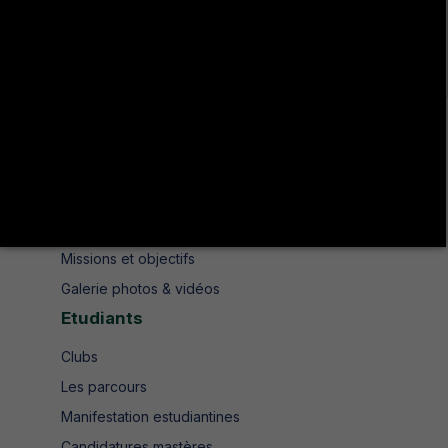
Avenue de UMA 8189 Jendouba Nord BP. N° 104
+216 78 610 202
+216 78 610 200
contact.isshjendouba@isshj.u-jendouba.tn
Institut
Historique
Présentation
Missions et objectifs
Galerie photos & vidéos
Etudiants
Clubs
Les parcours
Manifestation estudiantines
Candidatures mastères