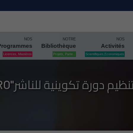
NOS
NOTRE
NOS
Programmes
Bibliothèque
Activités
Licences, Mastères
Projets, Parte...
Scientifiques,Economiques
"CAIRO"يم دورة تكوينية للناشر