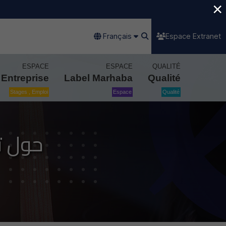
×
Français
Espace Extranet
ESPACE
ESPACE
QUALITÉ
Entreprise
Label Marhaba
Qualité
Stages , Emploi
Espace
Qualité
حول تنظ