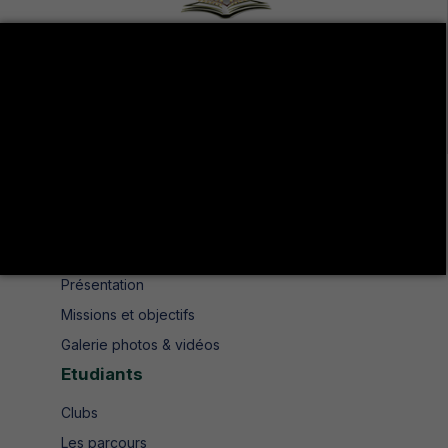
Avenue de UMA 8189 Jendouba Nord BP. N° 104
+216 78 610 202
+216 78 610 200
contact.isshjendouba@isshj.u-jendouba.tn
Institut
Historique
Présentation
Missions et objectifs
Galerie photos & vidéos
Etudiants
Clubs
Les parcours