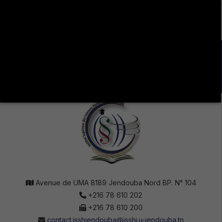
LA VIE ÉTUDIANTE CONTINUE SUR LES RÉSEAUX
SOCIAUX !
Avenue de UMA 8189 Jendouba Nord BP. N° 104
+216 78 610 202
+216 78 610 200
contact.isshjendouba@isshj.u-jendouba.tn