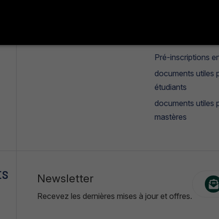
Missions et objectifs
Manifestation
estudiantines
°
Galerie photos & vidéos
Candidatures mas
Pré-inscriptions en
documents utiles p
étudiants
documents utiles 
mastères
ES
Newsletter
Recevez les dernières mises à jour et offres.