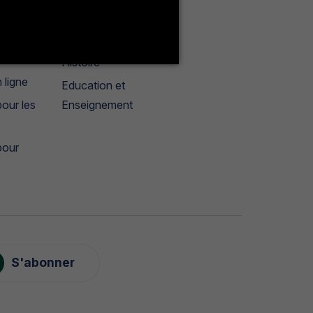
Français
géographie
tères
Histoire
 ligne
Education et
our les
Enseignement
pour
S'abonner