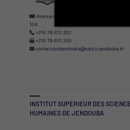
Avenue de UMA 8189 Jendouba Nord BP. N
104
+216 78 610 202
+216 78 610 200
contact.isshjendouba@isshj.u-jendouba.tn
INSTITUT SUPÉRIEUR DES SCIENC
HUMAINES DE JENDOUBA