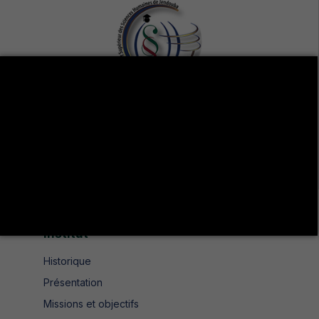
Avenue de UMA 8189 Jendouba Nord BP. N° 104
+216 78 610 202
+216 78 610 200
contact.isshjendouba@isshj.u-jendouba.tn
Institut
Historique
Présentation
Missions et objectifs