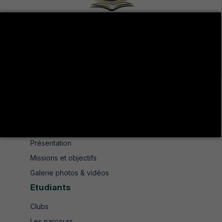
Avenue de UMA 8189 Jendouba Nord BP. N° 104
+216 78 610 202
+216 78 610 200
contact.isshjendouba@isshj.u-jendouba.tn
Institut
Historique
Présentation
Missions et objectifs
Galerie photos & vidéos
Etudiants
Clubs
Les parcours