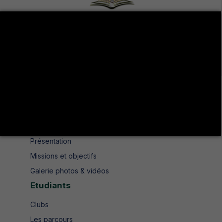
Avenue de UMA 8189 Jendouba Nord BP. N° 104
+216 78 610 202
+216 78 610 200
contact.isshjendouba@isshj.u-jendouba.tn
Institut
Historique
Présentation
Missions et objectifs
Galerie photos & vidéos
Etudiants
Clubs
Les parcours