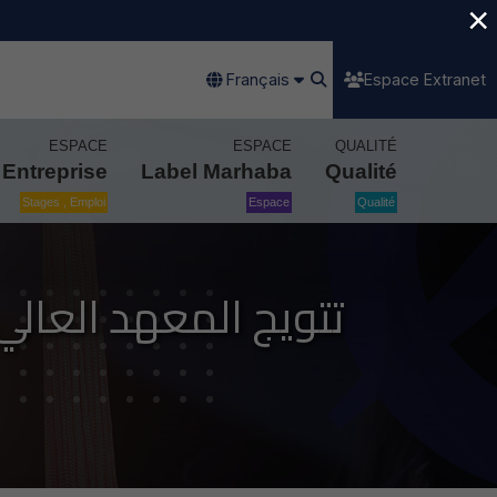
×
Français
Espace Extranet
ESPACE
ESPACE
QUALITÉ
Entreprise
Label Marhaba
Qualité
Stages , Emploi
Espace
Qualité
تتويج المعهد العالي