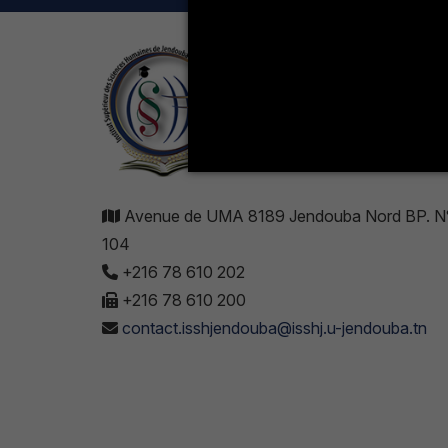
Avenue de UMA 8189 Jendouba Nord BP. N
104
+216 78 610 202
+216 78 610 200
contact.isshjendouba@isshj.u-jendouba.tn