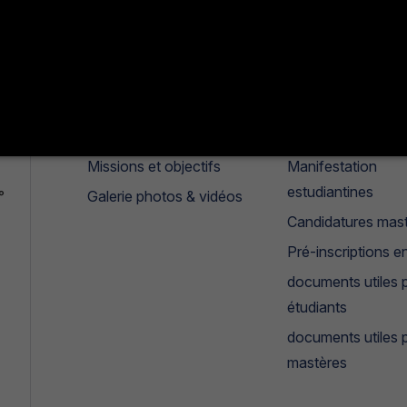
Institut
Etudiants
Historique
Clubs
Présentation
Les parcours
Missions et objectifs
Manifestation
estudiantines
°
Galerie photos & vidéos
Candidatures mas
Pré-inscriptions en
documents utiles p
étudiants
documents utiles 
mastères