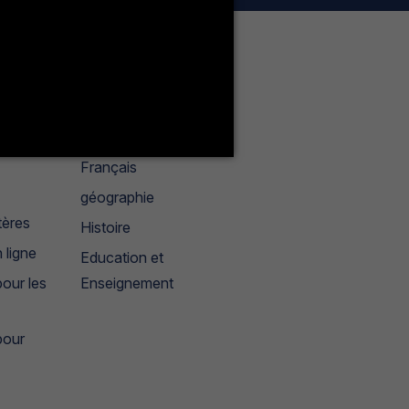
Enseignants
Liste des enseignants
Anglais
Français
géographie
tères
Histoire
 ligne
Education et
our les
Enseignement
pour