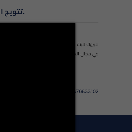
تتويج المعهد العالي للعلوم الإنسانية بجائزة رئيس الجمهورية للطلبة المتفوقين.
مبروك لابنة المعهد العالي للعلوم الانسانية بجندوب
في مجال العلوم الانسانية و الاجتماعية.
://www.facebook.com/reel/1512599876833102