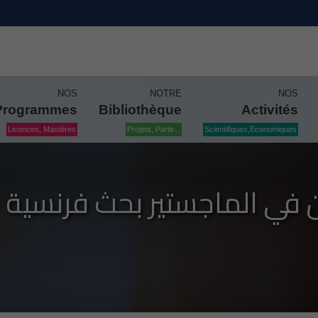
NOS
NOTRE
NOS
Programmes
Bibliothèque
Activités
Licences, Mastères
Projets, Parte...
Scientifiques,Economiques
ن في الماجستير بحث فرنسية - 