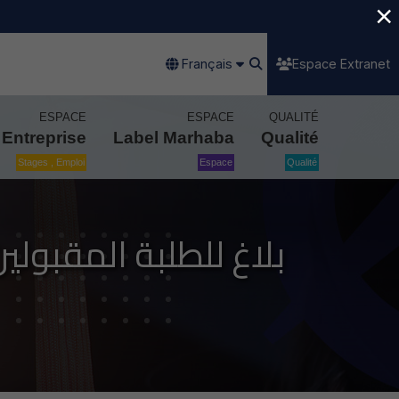
×
Français
Espace Extranet
ESPACE
ESPACE
QUALITÉ
Entreprise
Label Marhaba
Qualité
Stages , Emploi
Espace
Qualité
بلاغ للطلبة المقبولي