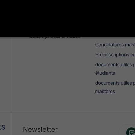
Historique
Clubs
Présentation
Les parcours
Missions et objectifs
Manifestation
estudiantines
°
Galerie photos & vidéos
Candidatures mas
Pré-inscriptions en
documents utiles p
étudiants
documents utiles 
mastères
ES
Newsletter