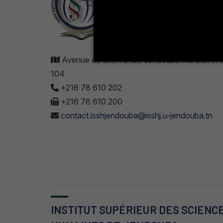
Avenue de UMA 8189 Jendouba Nord BP. N
104
+216 78 610 202
+216 78 610 200
contact.isshjendouba@isshj.u-jendouba.tn
INSTITUT SUPÉRIEUR DES SCIENC