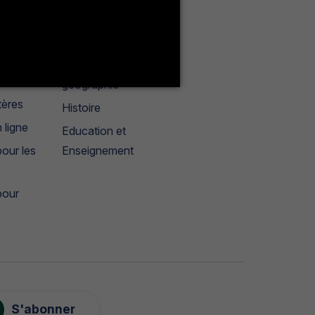
Liste des enseignants
Anglais
Français
géographie
tères
Histoire
 ligne
Education et
our les
Enseignement
pour
S'abonner