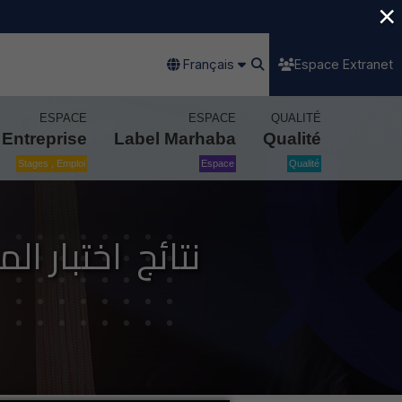
×
Français
Espace Extranet
ESPACE
ESPACE
QUALITÉ
Entreprise
Label Marhaba
Qualité
Stages , Emploi
Espace
Qualité
نتائج اختبار الم