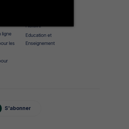
Français
géographie
tères
Histoire
 ligne
Education et
our les
Enseignement
pour
S'abonner