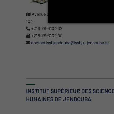
Avenue de UMA 8189 Jendouba Nord BP. N
104
+216 78 610 202
+216 78 610 200
contact.isshjendouba@isshj.u-jendouba.tn
INSTITUT SUPÉRIEUR DES SCIENC
HUMAINES DE JENDOUBA