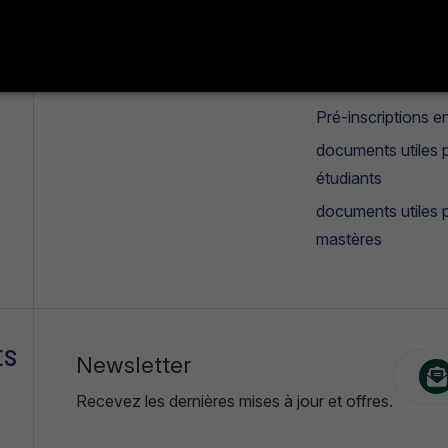
Missions et objectifs
Manifestation
estudiantines
°
Galerie photos & vidéos
Candidatures mas
Pré-inscriptions en
documents utiles p
étudiants
documents utiles 
mastères
ES
Newsletter
Recevez les dernières mises à jour et offres.