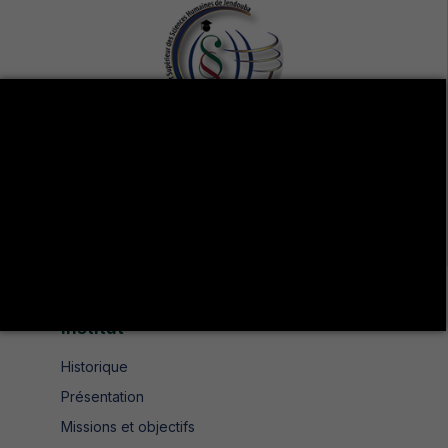
Avenue de UMA 8189 Jendouba Nord BP. N° 104
+216 78 610 202
+216 78 610 200
contact.isshjendouba@isshj.u-jendouba.tn
Institut
Historique
Présentation
Missions et objectifs