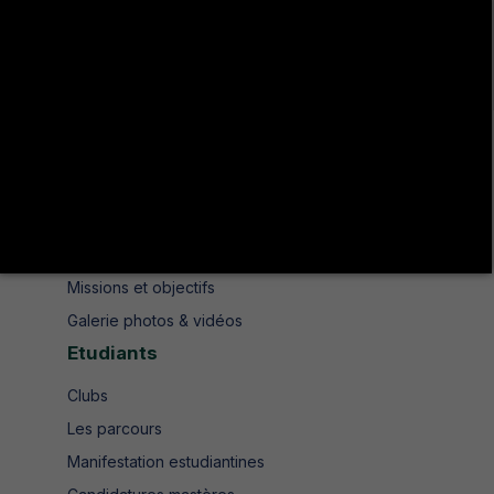
Avenue de UMA 8189 Jendouba Nord BP. N° 104
+216 78 610 202
+216 78 610 200
contact.isshjendouba@isshj.u-jendouba.tn
Institut
Historique
Présentation
Missions et objectifs
Galerie photos & vidéos
Etudiants
Clubs
Les parcours
Manifestation estudiantines