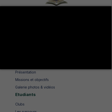
Avenue de UMA 8189 Jendouba Nord BP. N° 104
+216 78 610 202
+216 78 610 200
contact.isshjendouba@isshj.u-jendouba.tn
Institut
Historique
Présentation
Missions et objectifs
Galerie photos & vidéos
Etudiants
Clubs
Les parcours