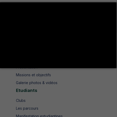
Avenue de UMA 8189 Jendouba Nord BP. N° 104
+216 78 610 202
+216 78 610 200
contact.isshjendouba@isshj.u-jendouba.tn
Institut
Historique
Présentation
Missions et objectifs
Galerie photos & vidéos
Etudiants
Clubs
Les parcours
Manifestation estudiantines