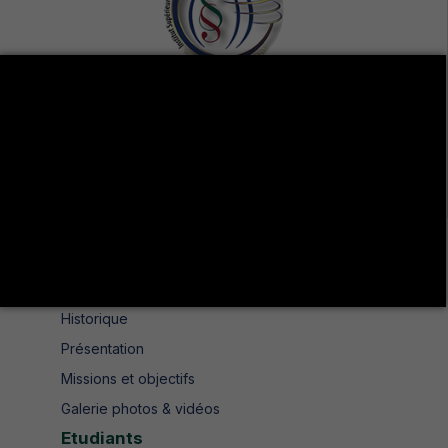
Avenue de UMA 8189 Jendouba Nord BP. N° 104
+216 78 610 202
+216 78 610 200
contact.isshjendouba@isshj.u-jendouba.tn
Institut
Historique
Présentation
Missions et objectifs
Galerie photos & vidéos
Etudiants