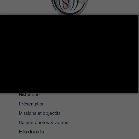
Avenue de UMA 8189 Jendouba Nord BP. N° 104
+216 78 610 202
+216 78 610 200
contact.isshjendouba@isshj.u-jendouba.tn
Institut
Historique
Présentation
Missions et objectifs
Galerie photos & vidéos
Etudiants