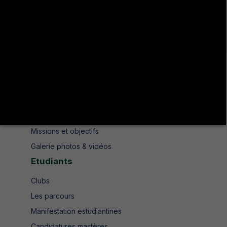
Avenue de UMA 8189 Jendouba Nord BP. N° 104
+216 78 610 202
+216 78 610 200
contact.isshjendouba@isshj.u-jendouba.tn
Institut
Historique
Présentation
Missions et objectifs
Galerie photos & vidéos
Etudiants
Clubs
Les parcours
Manifestation estudiantines
Candidatures mastères