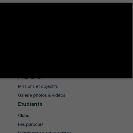
Avenue de UMA 8189 Jendouba Nord BP. N° 104
+216 78 610 202
+216 78 610 200
contact.isshjendouba@isshj.u-jendouba.tn
Institut
Historique
Présentation
Missions et objectifs
Galerie photos & vidéos
Etudiants
Clubs
Les parcours