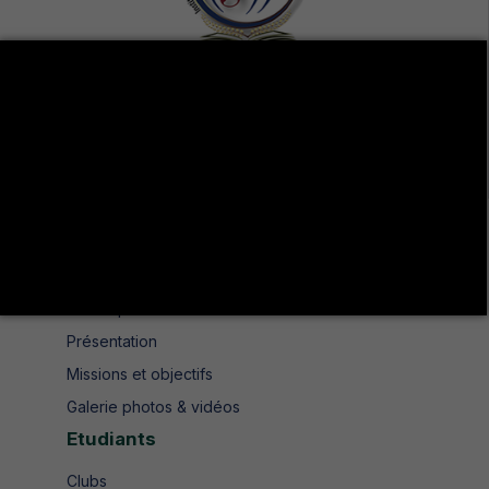
Avenue de UMA 8189 Jendouba Nord BP. N° 104
+216 78 610 202
+216 78 610 200
contact.isshjendouba@isshj.u-jendouba.tn
Institut
Historique
Présentation
Missions et objectifs
Galerie photos & vidéos
Etudiants
Clubs