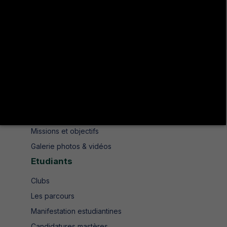
Avenue de UMA 8189 Jendouba Nord BP. N° 104
+216 78 610 202
+216 78 610 200
contact.isshjendouba@isshj.u-jendouba.tn
Institut
Historique
Présentation
Missions et objectifs
Galerie photos & vidéos
Etudiants
Clubs
Les parcours
Manifestation estudiantines
Candidatures mastères