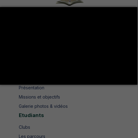
Avenue de UMA 8189 Jendouba Nord BP. N° 104
+216 78 610 202
+216 78 610 200
contact.isshjendouba@isshj.u-jendouba.tn
Institut
Historique
Présentation
Missions et objectifs
Galerie photos & vidéos
Etudiants
Clubs
Les parcours