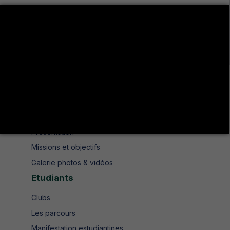
Avenue de UMA 8189 Jendouba Nord BP. N° 104
+216 78 610 202
+216 78 610 200
contact.isshjendouba@isshj.u-jendouba.tn
Institut
Historique
Présentation
Missions et objectifs
Galerie photos & vidéos
Etudiants
Clubs
Les parcours
Manifestation estudiantines