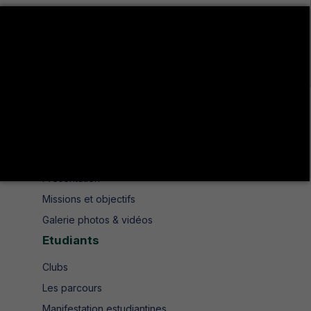
Avenue de UMA 8189 Jendouba Nord BP. N° 104
+216 78 610 202
+216 78 610 200
contact.isshjendouba@isshj.u-jendouba.tn
Institut
Historique
Présentation
Missions et objectifs
Galerie photos & vidéos
Etudiants
Clubs
Les parcours
Manifestation estudiantines