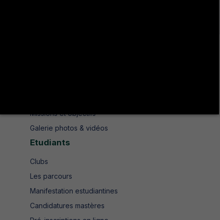
+216 78 610 200
contact.isshjendouba@isshj.u-jendouba.tn
Institut
Historique
Présentation
Missions et objectifs
Galerie photos & vidéos
Etudiants
Clubs
Les parcours
Manifestation estudiantines
Candidatures mastères