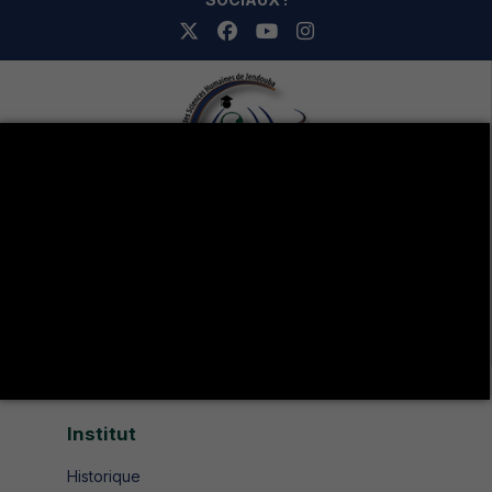
Avenue de UMA 8189 Jendouba Nord BP. N° 104
+216 78 610 202
+216 78 610 200
contact.isshjendouba@isshj.u-jendouba.tn
Institut
Historique