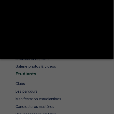
+216 78 610 200
contact.isshjendouba@isshj.u-jendouba.tn
Institut
Historique
Présentation
Missions et objectifs
Galerie photos & vidéos
Etudiants
Clubs
Les parcours
Manifestation estudiantines
Candidatures mastères