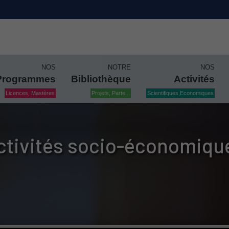
NOS
NOTRE
NOS
Programmes
Bibliothèque
Activités
Licences, Mastères
Projets, Parte...
Scientifiques,Economiques
ctivités socio-économiqu