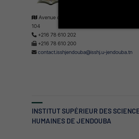
Avenue de UMA 8189 Jendouba Nord BP. N
104
+216 78 610 202
+216 78 610 200
contact.isshjendouba@isshj.u-jendouba.tn
INSTITUT SUPÉRIEUR DES SCIENC
HUMAINES DE JENDOUBA