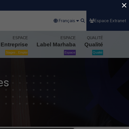
×
Français
Espace Extranet
ESPACE
ESPACE
QUALITÉ
Entreprise
Label Marhaba
Qualité
Stages , Emploi
Espace
Qualité
es