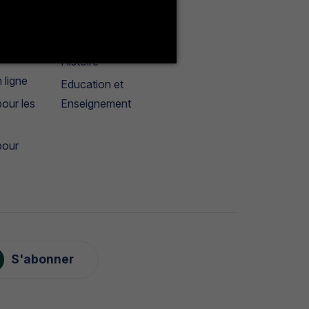
Français
géographie
tères
Histoire
 ligne
Education et
our les
Enseignement
pour
S'abonner