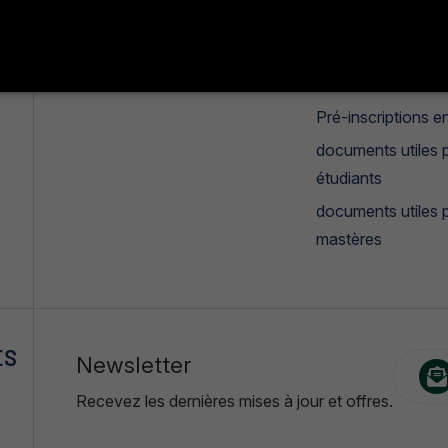
Missions et objectifs
Manifestation
estudiantines
°
Galerie photos & vidéos
Candidatures mas
Pré-inscriptions en
documents utiles p
étudiants
documents utiles 
mastères
ES
Newsletter
Recevez les dernières mises à jour et offres.