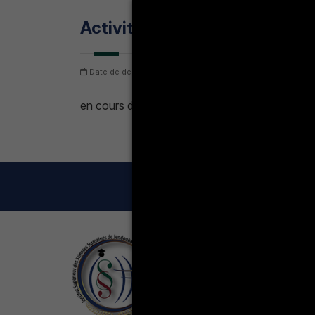
Activités socio-économiques
Date de dernière mise à jour: samedi 8 août 2026
Nomb
en cours de construction
LA VIE ÉT