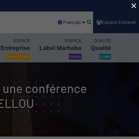
×
Français
Espace Extranet
ESPACE
ESPACE
QUALITÉ
Entreprise
Label Marhaba
Qualité
Stages , Emploi
Espace
Qualité
 une conférence
JELLOU