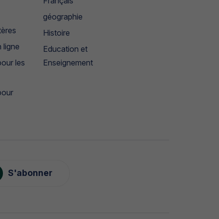
Français
géographie
tères
Histoire
 ligne
Education et
our les
Enseignement
pour
S'abonner