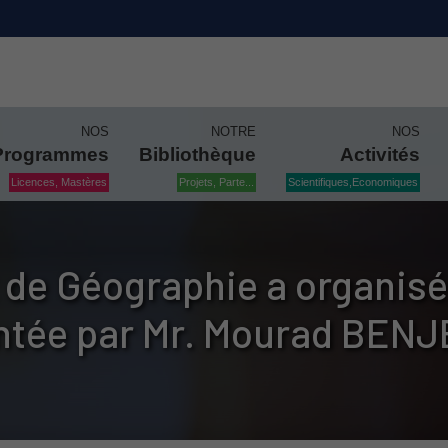
NOS
NOTRE
NOS
Programmes
Bibliothèque
Activités
Licences, Mastères
Projets, Parte...
Scientifiques,Economiques
de Géographie a organisé
ntée par Mr. Mourad BEN