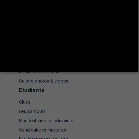
+216 78 610 200
contact.isshjendouba@isshj.u-jendouba.tn
Institut
Historique
Présentation
Missions et objectifs
Galerie photos & vidéos
Etudiants
Clubs
Les parcours
Manifestation estudiantines
Candidatures mastères