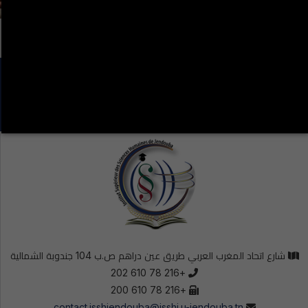
LA VIE ÉTUDIANTE CONTINUE SUR LES RÉSEAUX
SOCIAUX !
شارع اتحاد المغرب العربي طريق عين دراهم ص.ب 104 جندوبة الشمالية
+216 78 610 202
+216 78 610 200
contact.isshjendouba@isshj.u-jendouba.tn